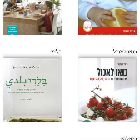
בואו לאכול
בלדי
דיאלנא