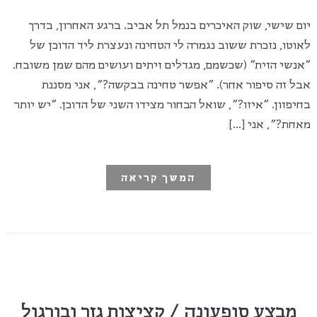
יום שישי, שוק האיכרים בנמל תל אביב. ברגע האחרון, בדרך
לאוטו, נזכרת ששוב נגמרה לי הטחינה ונעצרת ליד הדוכן של
"אנשי הזית" (שכשמם, מגדלים זיתים ועושים מהם שמן משובח.
אבל זה סיפור אחר). "אפשר טחינה בבקשה?", אני מסננת
בחיפזון. "איזו?", שואל הבחור מצידו השני של הדוכן. "יש יותר
מאחת?", אני […]
המשך קריאה
מבצע סופעונה / קציצות גזר ובורגול