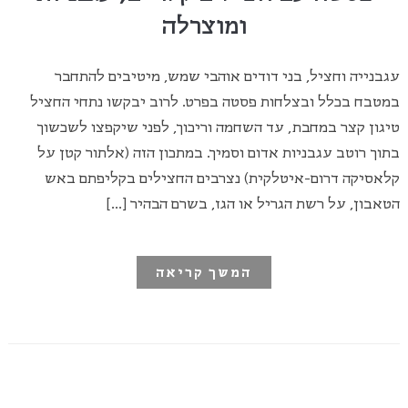
ומוצרלה
עגבנייה וחציל, בני דודים אוהבי שמש, מיטיבים להתחבר
במטבח בכלל ובצלחות פסטה בפרט. לרוב יבקשו נתחי החציל
טיגון קצר במחבת, עד השחמה וריכוך, לפני שיקפצו לשכשוך
בתוך רוטב עגבניות אדום וסמיך. במתכון הזה (אלתור קטן על
קלאסיקה דרום-איטלקית) נצרבים החצילים בקליפתם באש
הטאבון, על רשת הגריל או הגז, בשרם הבהיר […]
המשך קריאה