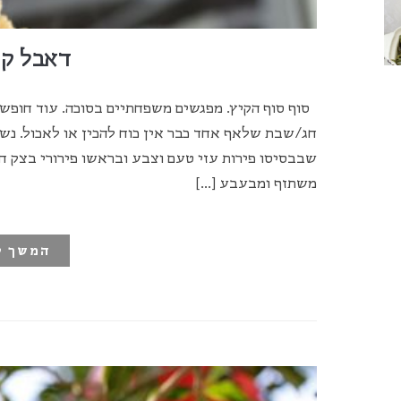
דאבל ק
סוף סוף הקיץ. מפגשים משפחתיים בסוכה. עוד חופשה 
חג/שבת שלאף אחד כבר אין כוח להכין או לאכול. נש
שבבסיסו פירות עזי טעם וצבע ובראשו פירורי בצק ח
משתזף ומבעבע […]
המשך ק