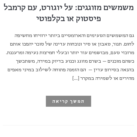
משמשים מזוגגים: על יוגורט, עם קרמבל
פיסטוק או בקלפוטי
גם המשמשים הטעימים והארומטיים ביותר ירוויחו מחשיפה
לחום. תנור, טאבון או סיר ונוכחות עדינה של סוכר יהפכו אותם
מרוכזי טעם, מבושמים עוד יותר ובעלי חמיצות נעימה ומרעננת.
כשהם מוכנים – בשרם מזוגג וכנוע בדיוק במידה, משתכשך
בהנאה בסירופ עדין – הם הזמנה פתוחה לשילוב במיני מאפים
מהירים או לשמירה במקרר […]
המשך קריאה