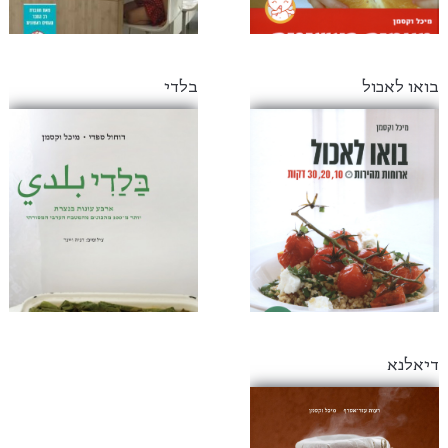
בואו לאכול
בלדי
דיאלנא