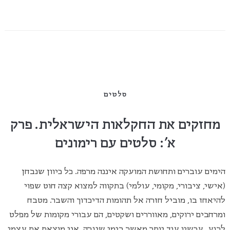
סלטים
מחזקים את החקלאות הישראלית. פרק
א': סלטים עם רימונים
הימים עוברים ותחושת המועקה איננה מרפה. כל כיוון שנבחן
(אישי, ציבורי, מקומי, עולמי) בתקווה למצוא קצה חוט שפוי
להיאחז בו, מוביל חזרה אל תהומות הדיכדוך והשבר. מטבח
ומרחבים ירוקים, מאווררים ושקטים, הם עבורי מקומות של מפלט
לרגע, עכשיו עוד יותר מאשר בימי שיגרה. אני מוצאת את עצמי