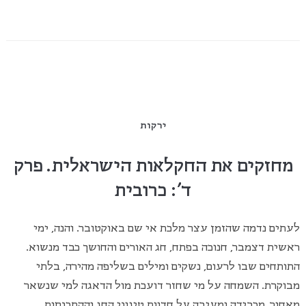
ירקות
מחזקים את החקלאות הישראלית. פרק
ד': כרובית
לעתים נדמה שהזמן עצר מלכת אי שם באוקטובר. והנה, ימי
ראשית דצמבר, חנוכה בפתח, חג האורים והחושך כבד מנשוא.
התותחים שבו לרעום, נשקים ומילים בשליפה מהירה, בלתי
מבוקרת. השמחה על מי שחזר דועכת מול הדאגה למי שנשאר
מאחור, מכבידה ומעיבה על חדוות טיגוני החג וההתכנסות